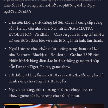
làm tốt và tập trung phát triển ở các phương diện hợp ý
người chơi như:
Đầu tiên không thể không kể đến các nhà cung cấp sừng
sỏ hiện nay của nhà cái. Đó chính là PRAGMATIC,
EVOLUTION, YEEBET,… Các tựa game không chỉ nhiều
mà còn được đảm bảo về chất lượng hình ảnh, âm thanh.
Ngoài các trò chơi chắc chắn ai cũng từng tham gia 1 lần
như Baccarat, Blackjack, Roulette,…
Casino 789P
còn
khiến khách hàng điên đảo bởi hệ thống game mới hấp
dẫn Dragon Tiger, Poker, game show,…
Hệ thống 7 khuyến mãi cực đã và có ưu đãi độc quyền chỉ
dành riêng cho sòng bài trực tuyến.
Ngay khi thắng, tiền thưởng sẽ được chuyền về tài
khoản game của bạn trong chưa đến 1 phút.