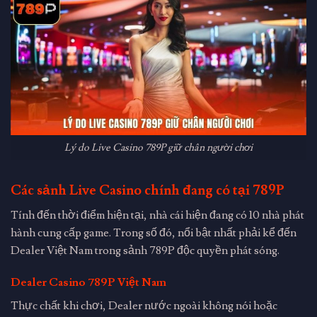
Lý do Live Casino 789P giữ chân người chơi
Các sảnh Live Casino chính đang có tại 789P
Tính đến thời điểm hiện tại, nhà cái hiện đang có 10 nhà phát
hành cung cấp game. Trong số đó, nổi bật nhất phải kể đến
Dealer Việt Nam trong sảnh 789P độc quyền phát sóng.
Dealer Casino 789P Việt Nam
Thực chất khi chơi, Dealer nước ngoài không nói hoặc