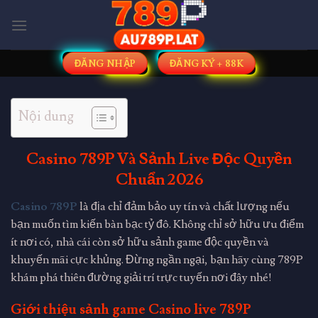
Chuyển
đến
nội
dung
ĐĂNG NHẬP
ĐĂNG KÝ + 88K
Nội dung
Casino 789P Và Sảnh Live Độc Quyền
Chuẩn 2026
Casino 789P
là địa chỉ đảm bảo uy tín và chất lượng nếu
bạn muốn tìm kiến bàn bạc tỷ đô. Không chỉ sở hữu ưu điểm
ít nơi có, nhà cái còn sở hữu sảnh game độc quyền và
khuyến mãi cực khủng. Đừng ngần ngại, bạn hãy cùng 789P
khám phá thiên đường giải trí trực tuyến nơi đây nhé!
Giới thiệu sảnh game Casino live 789P