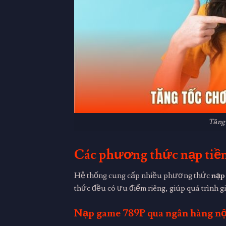
Tăng 
Các phương thức nạp tiền
Hệ thống cung cấp nhiều phương thức
nạp
thức đều có ưu điểm riêng, giúp quá trình gi
Nạp game 789P qua ngân hàng nộ