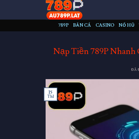
Chuyển
đến
nội
789P
BẮN CÁ
CASINO
NỔ HŨ
dung
Nạp Tiền 789P Nhanh 
ĐÃ 
15
Th1