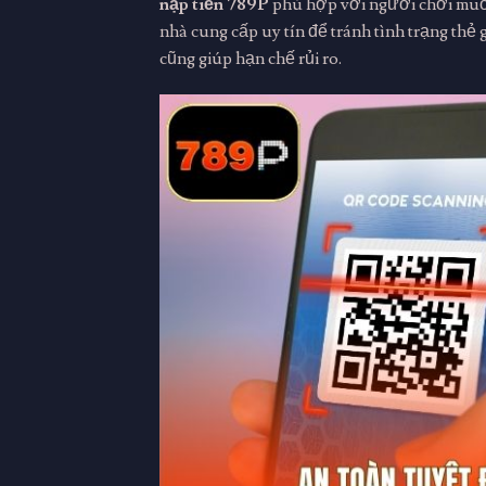
nạp tiền 789P
phù hợp với người chơi muốn
nhà cung cấp uy tín để tránh tình trạng thẻ
cũng giúp hạn chế rủi ro.