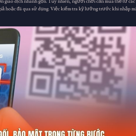
 giao dịch nhanh gọn. Tuy nhiên, người chơi cần mua thẻ từ các
 giả hoặc đã qua sử dụng. Việc kiểm tra kỹ lưỡng trước khi nhập m