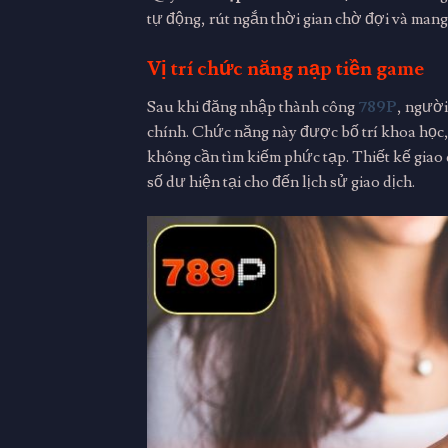
tự động, rút ngắn thời gian chờ đợi và mang l
Vị trí chức năng nạp tiền game
Sau khi đăng nhập thành công
789P
, người
chính. Chức năng này được bố trí khoa học, 
không cần tìm kiếm phức tạp. Thiết kế giao d
số dư hiện tại cho đến lịch sử giao dịch.