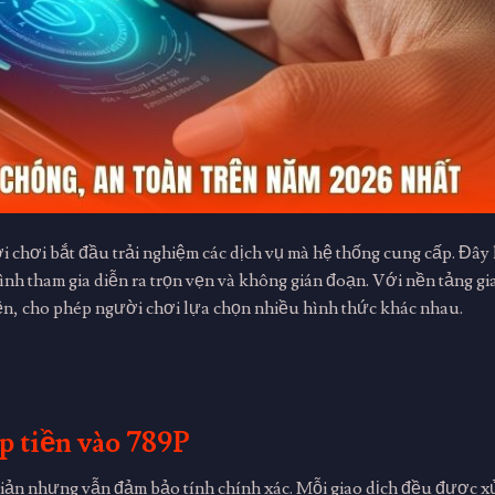
ời chơi bắt đầu trải nghiệm các dịch vụ mà hệ thống cung cấp. Đây 
nh tham gia diễn ra trọn vẹn và không gián đoạn. Với nền tảng gi
tiện, cho phép người chơi lựa chọn nhiều hình thức khác nhau.
p tiền vào 789P
giản nhưng vẫn đảm bảo tính chính xác. Mỗi giao dịch đều được x