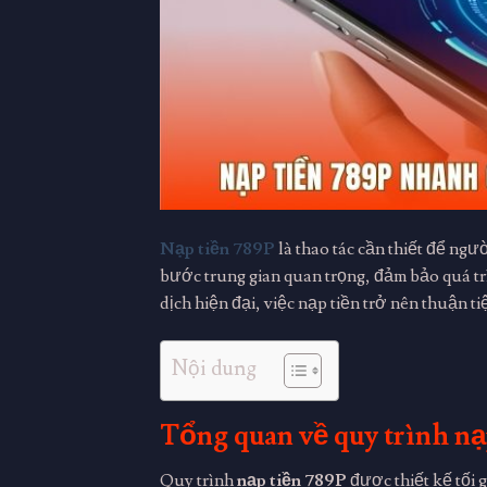
Nạp tiền 789P
là thao tác cần thiết để ngư
bước trung gian quan trọng, đảm bảo quá trì
dịch hiện đại, việc nạp tiền trở nên thuận 
Nội dung
Tổng quan về quy trình nạ
Quy trình
nạp tiền 789P
được thiết kế tối 