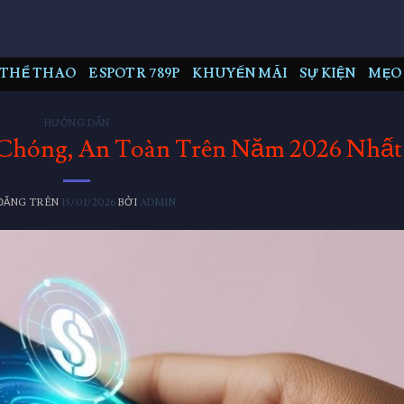
THỂ THAO
ESPOTR 789P
KHUYẾN MÃI
SỰ KIỆN
MẸO
HƯỚNG DẪN
Chóng, An Toàn Trên Năm 2026 Nhất
ĐĂNG TRÊN
15/01/2026
BỞI
ADMIN