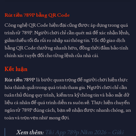
Rút tiền 789P bằng QR Code
Công nghệ QR Code hiện đại cũng được áp dụng trong quá
trình từ 789P. Người chơi chỉ cần quét mã để xác nhận lệnh,
giảm thiểu tối đa rủi ro nhập sai thông tin. Tốc độ giao dịch
bằng QR Code thường nhanh hơn, đồng thời đảm bảo tính
chính xác tuyệt đối cho từng lệnh của nhà cái.
Kết luận
Rút tiền 789P
là bước quan trọng để người chơi hiện thực
hóa thành quả trong quá trình tham gia. Người chơi chỉ cần
tuân thủ đúng quy trình, kiểm tra kỹ thông tin và bảo mật dữ
liệu cá nhân để quá trình diễn ra suôn sẻ. Thực hiện chuyển
ngân từ 789P đúng cách, bạn sẽ nhận được nhanh chóng, an
toàn và trọn vẹn như mong đợi.
Xem thêm:
Tải App 789p Năm 2026 – Giải