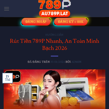
Chuyển
đến
nội
dung
ĐĂNG NHẬP
ĐĂNG KÝ + 88K
HƯỚNG DẪN
Rút Tiền 789P Nhanh, An Toàn Minh
Bạch 2026
ĐÃ ĐĂNG TRÊN
15/01/2026
BỞI
ADMIN
15
Th1