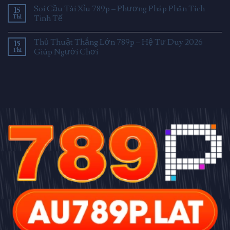
Soi Cầu Tài Xỉu 789p – Phương Pháp Phân Tích
15
Th1
Tinh Tế
Thủ Thuật Thắng Lớn 789p – Hệ Tư Duy 2026
15
Th1
Giúp Người Chơi