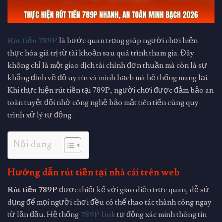
Rút tiền 789P
là bước quan trọng giúp người chơi hiện
thực hóa giá trị từ tài khoản sau quá trình tham gia. Đây
không chỉ là một giao dịch tài chính đơn thuần mà còn là sự
khẳng định về độ uy tín và minh bạch mà hệ thống mang lại.
Khi thực hiện rút tiền tại 789P, người chơi được đảm bảo an
toàn tuyệt đối nhờ công nghệ bảo mật tiên tiến cùng quy
trình xử lý tự động.
Nội dung
Hướng dẫn rút tiền tại nhà cái trên web
Rút tiền 789P
được thiết kế với giao diện trực quan, dễ sử
dụng để mọi người chơi đều có thể thao tác thành công ngay
từ lần đầu. Hệ thống
789P link
tự động xác minh thông tin