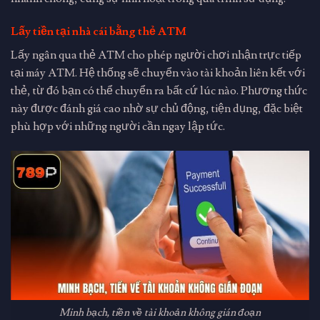
Lấy tiền tại nhà cái bằng thẻ ATM
Lấy ngân qua thẻ ATM cho phép người chơi nhận trực tiếp
tại máy ATM. Hệ thống sẽ chuyển vào tài khoản liên kết với
thẻ, từ đó bạn có thể chuyển ra bất cứ lúc nào. Phương thức
này được đánh giá cao nhờ sự chủ động, tiện dụng, đặc biệt
phù hợp với những người cần ngay lập tức.
Minh bạch, tiền về tài khoản không gián đoạn