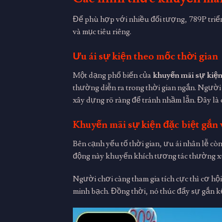
Để phù hợp với nhiều đối tượng, 789P triển
và mục tiêu riêng.
Ưu ái sự kiện theo mốc thời gian
Một dạng phổ biến của
khuyến mãi sự kiện
thường diễn ra trong thời gian ngắn. Người
xây dựng rõ ràng để tránh nhầm lẫn. Đây là 
Khuyến mãi sự kiện đặc biệt gắn
Bên cạnh yếu tố thời gian, ưu ái nhân lễ cò
động này khuyến khích tương tác thường 
Người chơi càng tham gia tích cực thì cơ hộ
minh bạch. Đồng thời, nó thúc đẩy sự gắn kế