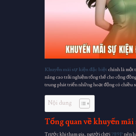
Khuyến mãi sự kiện đặc biệt
chính là một 
nâng cao trải nghiệm tổng thể cho cộng đồn
trung phát triển những hoạt động có chiều sâu
Nội dung
Tổng quan về khuyến mãi s
Trước khi tham gia, người chơi
789P
nên hi