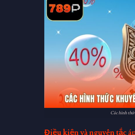
Các hình thứ
Điều kiện và nguyên tắc á