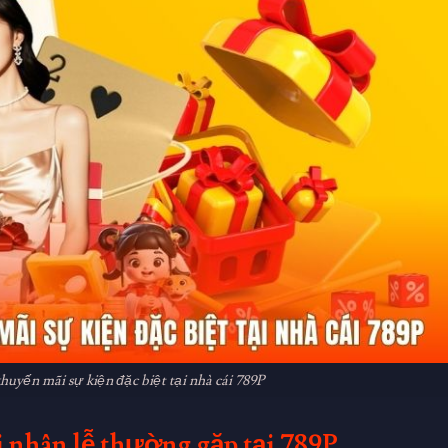
huyến mãi sự kiện đặc biệt tại nhà cái 789P
 nhân lễ thường gặp tại 789P