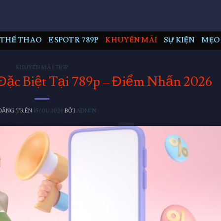
THỂ THAO
ESPOTR 789P
KHUYẾN MÃI
SỰ KIỆN
MẸO
KHUYẾN MÃI 789P
Đặc Biệt Tại 789p – Điểm Nhấn 2026
ĐĂNG TRÊN
15/01/2026
BỞI
ADMIN