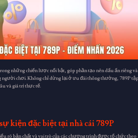
trong những chiến lược nổi bật, góp phần tạo nên dấu ấn riêng và
g người chơi. Không chỉ dừng lại ở ưu đãi thông thường, 789P tậ
 và giá trị thực tế.
ự kiện đặc biệt tại nhà cái 789P
ểu rõ bản chất và vai trò của các chương trình được tổ chức theo