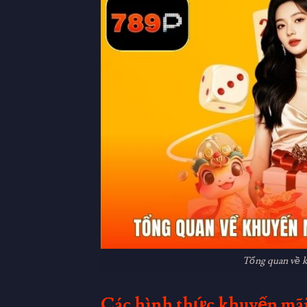
Tổng quan về k
Các hình thức khuyến mãi