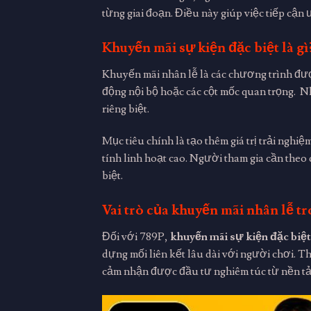
từng giai đoạn. Điều này giúp việc tiếp cận
Khuyến mãi sự kiện đặc biệt là gì
Khuyến mãi nhân lễ là các chương trình đượ
động nội bộ hoặc các cột mốc quan trọng. N
riêng biệt.
Mục tiêu chính là tạo thêm giá trị trải ngh
tính linh hoạt cao. Người tham gia cần theo 
biệt.
Vai trò của khuyến mãi nhân lễ t
Đối với 789P,
khuyến mãi sự kiện đặc biệt
dựng mối liên kết lâu dài với người chơi. Th
cảm nhận được đầu tư nghiêm túc từ nền tả